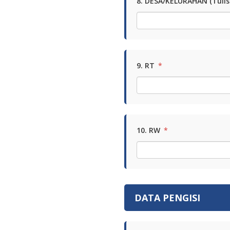
8. DESA/KELURAHAN (Tulis
9. RT
*
10. RW
*
DATA PENGISI