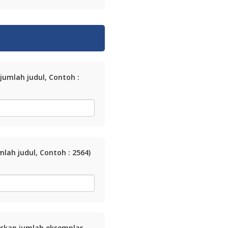
umlah judul, Contoh :
ah judul, Contoh : 2564)
skan jumlah eksemplar,