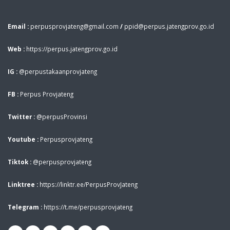
Email :
perpusprovjateng@gmail.com
/
ppid@perpus.jatengprov.go.id
Web :
https://perpus.jatengprov.go.id
IG :
@perpustakaanprovjateng
FB :
Perpus Provjateng
Twitter :
@perpusProvinsi
Youtube :
Perpusprovjateng
Tiktok :
@perpusprovjateng
Linktree :
https://linktr.ee/PerpusProvJateng
Telegram :
https://t.me/perpusprovjateng