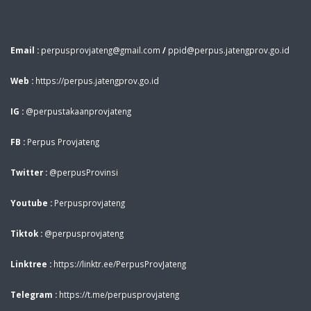
Email :
perpusprovjateng@gmail.com
/
ppid@perpus.jatengprov.go.id
Web :
https://perpus.jatengprov.go.id
IG :
@perpustakaanprovjateng
FB :
Perpus Provjateng
Twitter :
@perpusProvinsi
Youtube :
Perpusprovjateng
Tiktok :
@perpusprovjateng
Linktree :
https://linktr.ee/PerpusProvJateng
Telegram :
https://t.me/perpusprovjateng