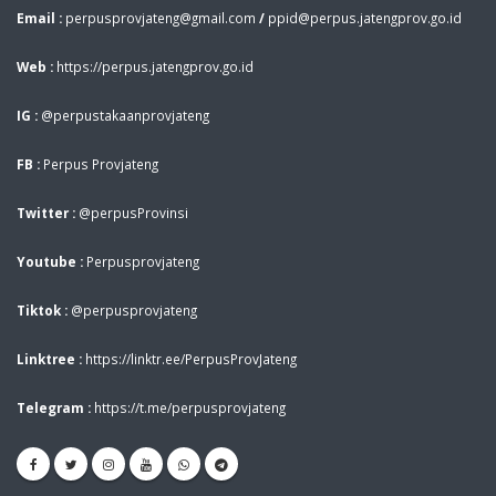
Email :
perpusprovjateng@gmail.com
/
ppid@perpus.jatengprov.go.id
Web :
https://perpus.jatengprov.go.id
IG :
@perpustakaanprovjateng
FB :
Perpus Provjateng
Twitter :
@perpusProvinsi
Youtube :
Perpusprovjateng
Tiktok :
@perpusprovjateng
Linktree :
https://linktr.ee/PerpusProvJateng
Telegram :
https://t.me/perpusprovjateng