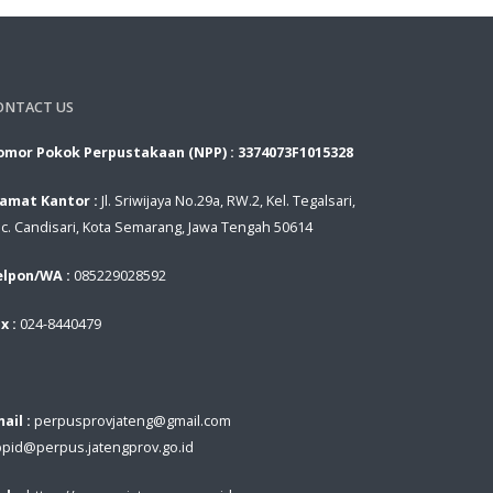
ONTACT US
mor Pokok Perpustakaan (NPP) : 3374073F1015328
lamat Kantor :
Jl. Sriwijaya No.29a, RW.2, Kel. Tegalsari,
c. Candisari, Kota Semarang, Jawa Tengah 50614
elpon/WA :
085229028592
x :
024-8440479
ail :
perpusprovjateng@gmail.com
ppid@perpus.jatengprov.go.id