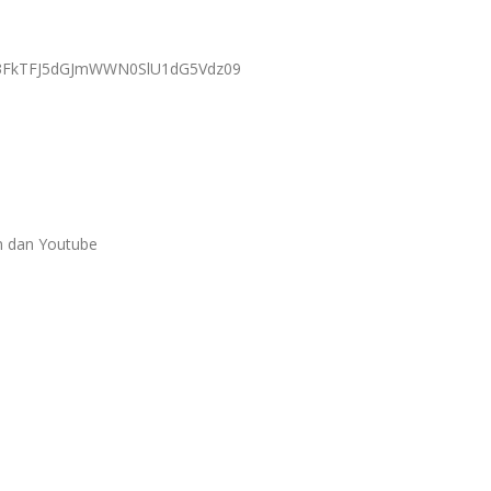
RV3FkTFJ5dGJmWWN0SlU1dG5Vdz09
m dan Youtube