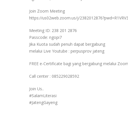
Join Zoom Meeting
https://us02web.zoom.us/j/2382012876?pwd=R1V
Meeting ID: 238 201 2876
Passcode: ngopi7
Jika Kuota sudah penuh dapat bergabung
melalui Live Youtube : perpusprov jateng
FREE e-Certificate bagi yang bergabung melalui Zoo
Call center : 085229028592
Join Us..
#SalamLiterasi
#JatengGayeng