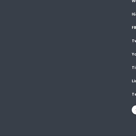
We
IG
FB
Tw
Yo
Ti
Li
T