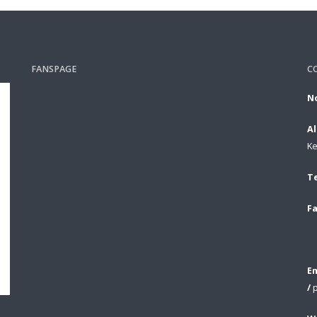
FANSPAGE
C
No
A
Ke
T
Fa
Em
/