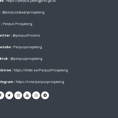
b :
https://perpus.jatengprov.go.id
 :
@perpustakaanprovjateng
 :
Perpus Provjateng
itter :
@perpusProvinsi
utube :
Perpusprovjateng
ktok :
@perpusprovjateng
nktree :
https://linktr.ee/PerpusProvJateng
elegram :
https://t.me/perpusprovjateng