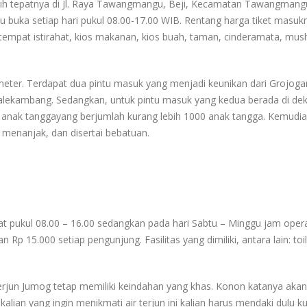
ebih tepatnya di Jl. Raya Tawangmangu, Beji, Kecamatan Tawangmang
buka setiap hari pukul 08.00-17.00 WIB. Rentang harga tiket masukn
mpat istirahat, kios makanan, kios buah, taman, cinderamata, mus
meter. Terdapat dua pintu masuk yang menjadi keunikan dari Grojog
lekambang. Sedangkan, untuk pintu masuk yang kedua berada di dek
pa anak tanggayang berjumlah kurang lebih 1000 anak tangga. Kemudi
t menanjak, dan disertai bebatuan.
mat pukul 08.00 – 16.00 sedangkan pada hari Sabtu – Minggu jam oper
Rp 15.000 setiap pengunjung. Fasilitas yang dimiliki, antara lain: toil
 terjun Jumog tetap memiliki keindahan yang khas. Konon katanya aka
gi kalian yang ingin menikmati air terjun ini kalian harus mendaki dulu k