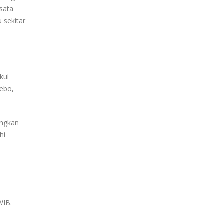
isata
 sekitar
kul
zebo,
ungkan
hi
WIB.