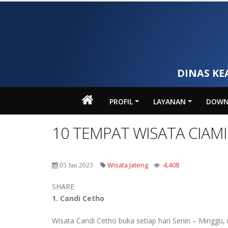
DINAS KE
PROFIL
LAYANAN
DOWN
10 TEMPAT WISATA CIAM
Wisata Jateng
4,408
05 Jan 2023
SHARE
1. Candi Cetho
Wisata Candi Cetho buka setiap hari Senin – Minggu,