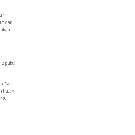
air
ut dan
-ikan
 2 pukul
wu Park
n hutan
ana,