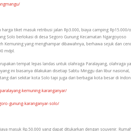
wangmangu/
 harga tiket masuk retribusi jalan Rp3.000, biaya camping Rp15.000/
yang Solo berlokasi di desa Segoro Gunung Kecamatan Ngargoyoso
n teh Kemuning yang menghampar dibawahnya, berhawa sejuk dan cen
00 mdpl.
rupakan tempat lepas landas untuk olahraga Paralayang, olahraga y
ng ini biasanya dilakukan disetiap Sabtu Minggu dan libur nasional,
ang dari sekitar kota Solo tapi juga dari berbagai kota besar di Indon
-paralayang-kemuning-karanganyar/
egoro-gunung-karanganyar-solo/
 biaya masuk Rp.50.000 yang dapat ditukarkan dengan souvenir. Rumah 