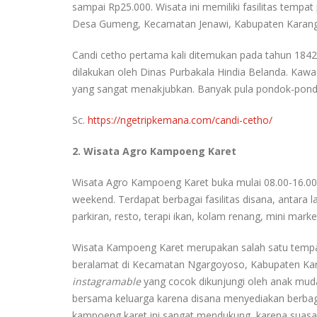
sampai Rp25.000. Wisata ini memiliki fasilitas temp
Desa Gumeng, Kecamatan Jenawi, Kabupaten Karang
Candi cetho pertama kali ditemukan pada tahun 1842
dilakukan oleh Dinas Purbakala Hindia Belanda. K
yang sangat menakjubkan. Banyak pula pondok-pondok
Sc.
https://ngetripkemana.com/candi-cetho/
2. Wisata Agro Kampoeng Karet
Wisata Agro Kampoeng Karet buka mulai 08.00-16.00
weekend. Terdapat berbagai fasilitas disana, antara 
parkiran, resto, terapi ikan, kolam renang, mini mark
Wisata Kampoeng Karet merupakan salah satu tempat
beralamat di Kecamatan Ngargoyoso, Kabupaten Kara
instagramable
yang cocok dikunjungi oleh anak muda
bersama keluarga karena disana menyediakan berbag
kampoeng karet ini sangat mendukung, karena suasan