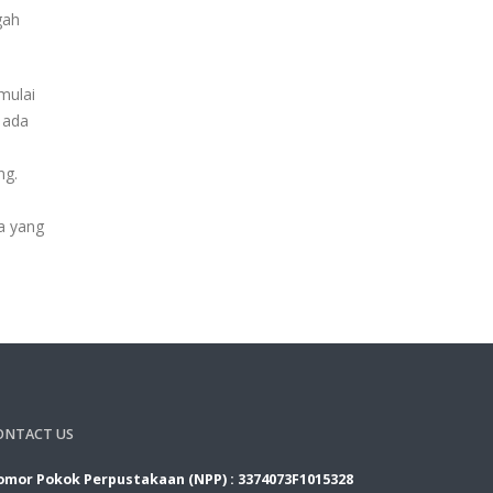
gah
mulai
 ada
ng.
a yang
ONTACT US
mor Pokok Perpustakaan (NPP) : 3374073F1015328