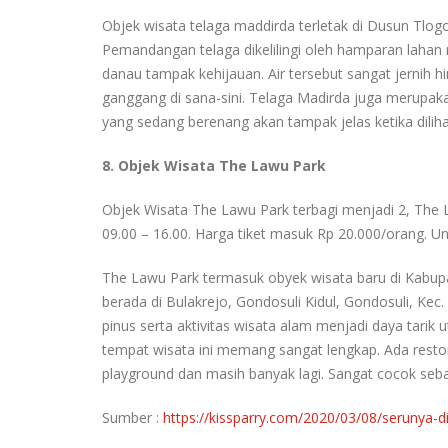
Objek wisata telaga maddirda terletak di Dusun Tl
Pemandangan telaga dikelilingi oleh hamparan lahan rer
danau tampak kehijauan. Air tersebut sangat jernih
ganggang di sana-sini. Telaga Madirda juga merupaka
yang sedang berenang akan tampak jelas ketika dilih
8. Objek Wisata The Lawu Park
Objek Wisata The Lawu Park terbagi menjadi 2, The 
09.00 – 16.00. Harga tiket masuk Rp 20.000/orang. Un
The Lawu Park termasuk obyek wisata baru di Kabupa
berada di Bulakrejo, Gondosuli Kidul, Gondosuli, 
pinus serta aktivitas wisata alam menjadi daya tar
tempat wisata ini memang sangat lengkap. Ada rest
playground dan masih banyak lagi. Sangat cocok sebag
Sumber :
https://kissparry.com/2020/03/08/serunya-d