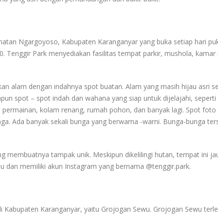
matan Ngargoyoso, Kabupaten Karanganyar yang buka setiap hari pu
0. Tenggir Park menyediakan fasilitas tempat parkir, mushola, kamar
n alam dengan indahnya spot buatan. Alam yang masih hijau asri se
apun spot – spot indah dan wahana yang siap untuk dijelajahi, sepert
na permainan, kolam renang, rumah pohon, dan banyak lagi. Spot foto
nga. Ada banyak sekali bunga yang berwarna -warni. Bunga-bunga ter
ang membuatnya tampak unik. Meskipun dikelilingi hutan, tempat ini ja
alu dan memiliki akun Instagram yang bernama @tenggir.park.
di Kabupaten Karanganyar, yaitu Grojogan Sewu. Grojogan Sewu terle