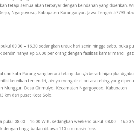
akan tetapi semua akan terbayar dengan keindahan yang diberikan. W
Berjo, Ngargoyoso, Kabupaten Karanganyar, Jawa Tengah 57793 atau
 pukul 08.30 – 16.30 sedangkan untuk hari senin hingga sabtu buka pu
k sendiri hanya Rp 5.000 per orang dengan fasilitas kamar mandi, ga
sal dari kata Parang yang berarti tebing dan
Ijo
berarti hijau jika digab
emiliki keunikan tersendiri, airnya mengalir di antara tebing yang dipenu
Dusun Munggur, Desa Girimulyo, Kecamatan Ngargoyoso, Kabupaten
33 km dari pusat Kota Solo.
da pukul 08.00 – 16.00 WIB, sedangkan weekend pukul 08.00 – 16.30 
ak dengan tinggi badan dibawa 110 cm masih free.