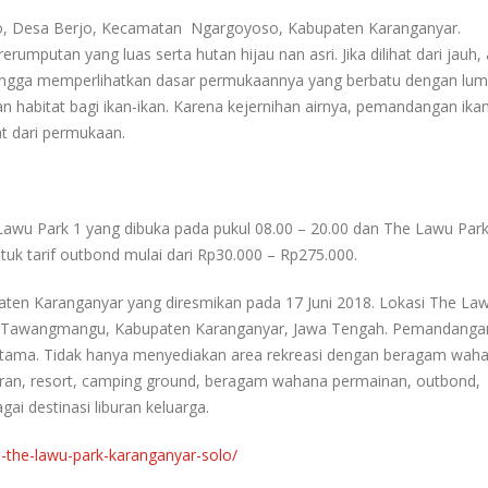
ogo, Desa Berjo, Kecamatan Ngargoyoso, Kabupaten Karanganyar.
umputan yang luas serta hutan hijau nan asri. Jika dilihat dari jauh, 
 hingga memperlihatkan dasar permukaannya yang berbatu dengan lum
n habitat bagi ikan-ikan. Karena kejernihan airnya, pemandangan ikan
at dari permukaan.
Lawu Park 1 yang dibuka pada pukul 08.00 – 20.00 dan The Lawu Park
tuk tarif outbond mulai dari Rp30.000 – Rp275.000.
ten Karanganyar yang diresmikan pada 17 Juni 2018. Lokasi The La
Kec. Tawangmangu, Kabupaten Karanganyar, Jawa Tengah. Pemandanga
ik utama. Tidak hanya menyediakan area rekreasi dengan beragam wah
oran, resort, camping ground, beragam wahana permainan, outbond,
ai destinasi liburan keluarga.
i-the-lawu-park-karanganyar-solo/