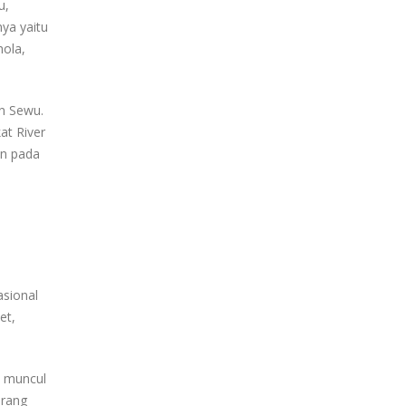
u,
ya yaitu
hola,
an Sewu.
at River
an pada
asional
et,
n muncul
urang