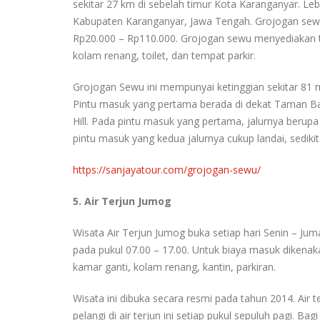
sekitar 27 km di sebelah timur Kota Karanganyar. L
Kabupaten Karanganyar, Jawa Tengah. Grojogan sewu 
Rp20.000 – Rp110.000. Grojogan sewu menyediakan te
kolam renang, toilet, dan tempat parkir.
Grojogan Sewu ini mempunyai ketinggian sekitar 81 
Pintu masuk yang pertama berada di dekat Taman Ba
Hill. Pada pintu masuk yang pertama, jalurnya beru
pintu masuk yang kedua jalurnya cukup landai, sediki
https://sanjayatour.com/grojogan-sewu/
5. Air Terjun Jumog
Wisata Air Terjun Jumog buka setiap hari Senin – Ju
pada pukul 07.00 – 17.00. Untuk biaya masuk dikenakan 
kamar ganti, kolam renang, kantin, parkiran.
Wisata ini dibuka secara resmi pada tahun 2014. Air
pelangi di air terjun ini setiap pukul sepuluh pagi. Ba