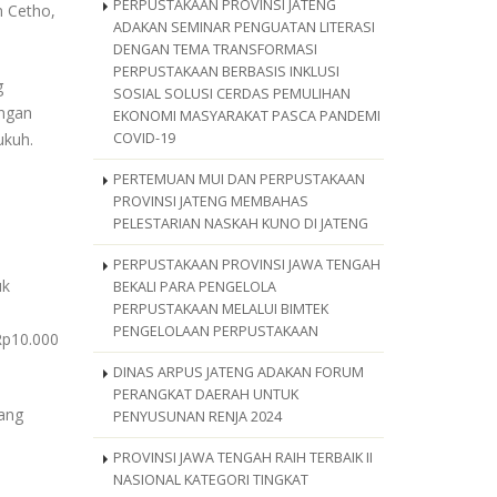
PERPUSTAKAAN PROVINSI JATENG
n Cetho,
ADAKAN SEMINAR PENGUATAN LITERASI
DENGAN TEMA TRANSFORMASI
PERPUSTAKAAN BERBASIS INKLUSI
g
SOSIAL SOLUSI CERDAS PEMULIHAN
angan
EKONOMI MASYARAKAT PASCA PANDEMI
ukuh.
COVID-19
PERTEMUAN MUI DAN PERPUSTAKAAN
PROVINSI JATENG MEMBAHAS
PELESTARIAN NASKAH KUNO DI JATENG
PERPUSTAKAAN PROVINSI JAWA TENGAH
uk
BEKALI PARA PENGELOLA
PERPUSTAKAAN MELALUI BIMTEK
PENGELOLAAN PERPUSTAKAAN
Rp10.000
DINAS ARPUS JATENG ADAKAN FORUM
PERANGKAT DAERAH UNTUK
ang
PENYUSUNAN RENJA 2024
PROVINSI JAWA TENGAH RAIH TERBAIK II
NASIONAL KATEGORI TINGKAT