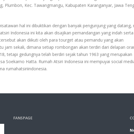
ang, Plumbon, Kec. Tawangmangu, Kabupaten Karanganyar, Jawa Ten
 wisatawan hal ini dibuktikan dengan banyak pengunjung yang datang, 
atsiri Indonesia ini kita akan disajikan pemandangan yang indah serta
ersebut akan diikuti oleh para tourget atau pemandu yang akan
tu jam sekali, dimana setiap rombongan akan terdiri dari delapan ora
2018, tetapi gedungnya telah berdiri sejak tahun 1963 yang merupakan
sa Soekarno Hatta. Rumah Atsiri Indonesia ini mempuyai social medi
ma rumahatsiriindonesia.
FANSPAGE
C
No