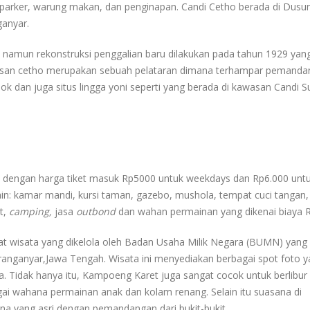
at parker, warung makan, dan penginapan. Candi Cetho berada di Dusu
anyar.
 namun rekonstruksi penggalian baru dilakukan pada tahun 1929 yan
awasan cetho merupakan sebuah pelataran dimana terhampar pemand
 dan juga situs lingga yoni seperti yang berada di kawasan Candi S
 dengan harga tiket masuk Rp5000 untuk weekdays dan Rp6.000 unt
lain: kamar mandi, kursi taman, gazebo, mushola, tempat cuci tangan,
et,
camping,
jasa
outbond
dan wahan permainan yang dikenai biaya 
 wisata yang dikelola oleh Badan Usaha Milik Negara (BUMN) yang
nganyar,Jawa Tengah. Wisata ini menyediakan berbagai spot foto y
. Tidak hanya itu, Kampoeng Karet juga sangat cocok untuk berlibur
ai wahana permainan anak dan kolam renang. Selain itu suasana di
a yang asri dengan pemandangan dari bukit-bukit.