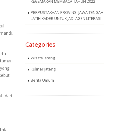
KEGEMARAN MEMBACA TAHUN 2022
PERPUSTAKAAN PROVINSI JAWA TENGAH
LATIH KADER UNTUK JADI AGEN LITERASI
kul
 mandi,
Categories
rta
Wisata Jateng
i taman,
 yang
Kuliner Jateng
sebut
Berita Umum
uh dari
tak